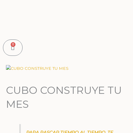
Ir
al
contenido
0
Carrito
CUBO CONSTRUYE TU
MES
PARA RASCAR TIEMPO AL TIEMPO, TE