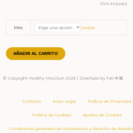
(IVA incluido)
CUBO
Limpiar
Mes
CONSTRUYE
TU
MES
cantidad
AÑADIR AL CARRITO
© Copyright Healthy Mezclum 2026 | Diseñado by Fati
🤟🏽
Contacto
Aviso Legal
Política de Privacidad
Política de Cookies
Ajustes de Cookies
Condiciones generales de contratación y derecho de desisti